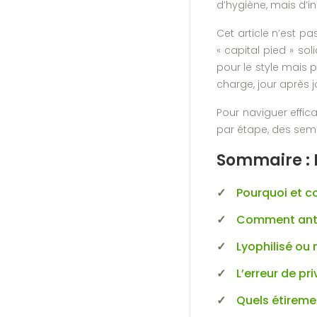
d’hygiène, mais d’i
Cet article n’est pa
« capital pied » so
pour le style mais 
charge, jour après j
Pour naviguer effic
par étape, des sema
Sommaire : 
Pourquoi et c
Comment antic
Lyophilisé ou 
L’erreur de pr
Quels étiremen