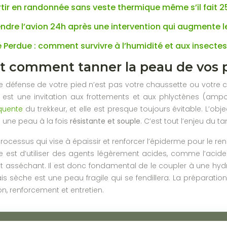
rtir en randonnée sans veste thermique même s’il fait 2
rendre l’avion 24h après une intervention qui augmente 
é Perdue : comment survivre à l’humidité et aux insecte
t comment tanner la peau de vos p
e défense de votre pied n’est pas votre chaussette ou votre 
, est une invitation aux frottements et aux phlyctènes (amp
équente
du trekkeur, et elle est presque toujours évitable. L’o
s une peau à la fois
résistante et souple
. C’est tout l’enjeu du t
rocessus qui vise à épaissir et renforcer l’épiderme pour le 
e est d’utiliser des agents légèrement acides, comme l’acide 
t asséchant. Il est donc fondamental de le coupler à une hydr
s sèche est une peau fragile qui se fendillera. La préparation
n, renforcement et entretien.