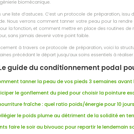
ngénierie biomécanique.
s une liste d’astuces. C’est un protocole de préparation, issu 
lide. Nous verrons comment tanner votre peau pour la rendre
pour la fonction, et comment mettre en place des routines de 
our, sans jamais devenir votre point faible.
acement à travers ce protocole de préparation, voici la struc
ines précédant le départ jusqu’aux soins essentiels à réalise
Le guide du conditionnement podal pou
omment tanner la peau de vos pieds 3 semaines avant l
iper le gonflement du pied pour choisir la pointure ex
nourriture fraîche : quel ratio poids/énergie pour 10 jours
ivilégier le poids plume au détriment de la solidité en ter
ts faire le soir au bivouac pour repartir le lendemain 