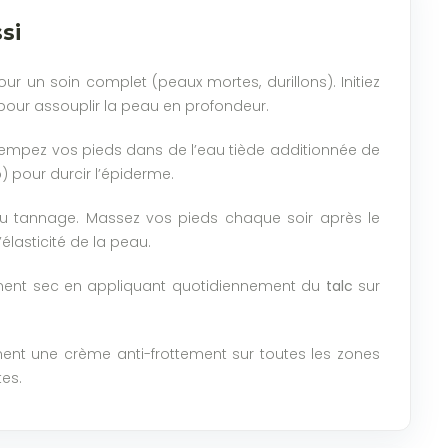
si
ur un soin complet (peaux mortes, durillons). Initiez
ur assouplir la peau en profondeur.
Trempez vos pieds dans de l’eau tiède additionnée de
) pour durcir l’épiderme.
 du tannage. Massez vos pieds chaque soir après le
’élasticité de la peau.
nement sec en appliquant quotidiennement du
talc
sur
ement une crème anti-frottement sur toutes les zones
es.