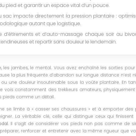
du pied et garantir un espace vital d’un pouce.
 sac impacte directement la pression plantaire : optimise
podologique autant que logistique.
e d’étirements et d’auto-massage chaque soir au bivoua
tendineuses et repartir sans douleur le lendemain.
e, les jambes, le mental. Vous avez enchaîné les sorties pour 
 cause la plus fréquente d’abandon sur longue distance n’est 
te ou une douleur insoutenable sous la voûte plantaire. En
je vois constamment des trekkeurs amateurs, physiquement af
rs pieds comme un détail.
se limite à « casser ses chaussures » et à emporter des p
igner. La véritable clé, celle qui distingue ceux qui finissen
odal
. Il s’agit de considérer vos pieds non pas comme de
 préparer, renforcer et entretenir avec la même rigueur que v