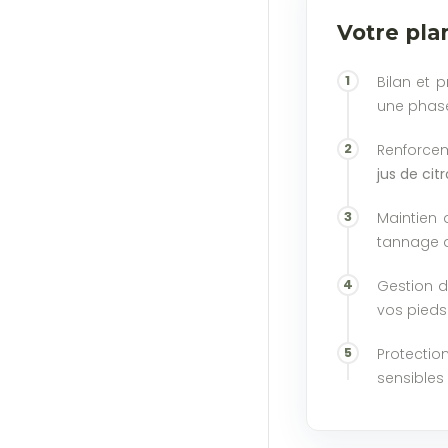
Votre pla
Bilan et 
une phase
Renforcem
jus de cit
Maintien 
tannage 
Gestion d
vos pieds
Protectio
sensibles