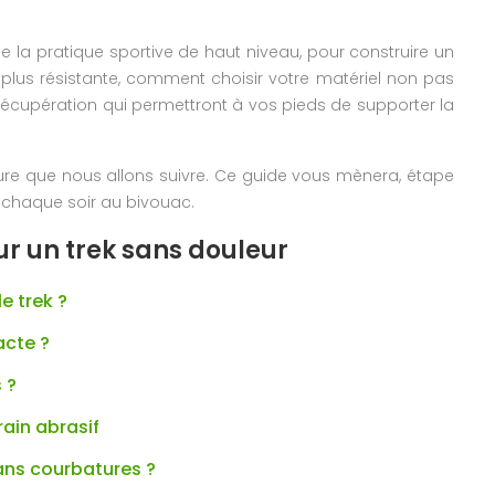
de la pratique sportive de haut niveau, pour construire un
 plus résistante, comment choisir votre matériel non pas
récupération qui permettront à vos pieds de supporter la
ture que nous allons suivre. Ce guide vous mènera, étape
r chaque soir au bivouac.
r un trek sans douleur
e trek ?
acte ?
 ?
rain abrasif
sans courbatures ?