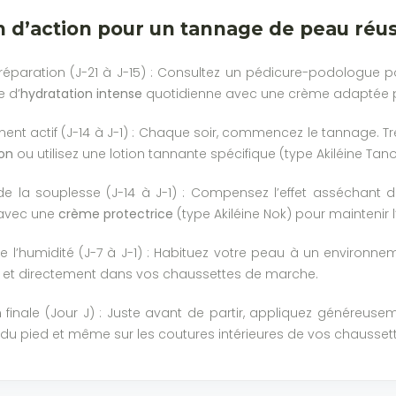
n d’action pour un tannage de peau réus
préparation (J-21 à J-15) : Consultez un pédicure-podologue po
 d’
hydratation intense
quotidienne avec une crème adaptée po
ent actif (J-14 à J-1) : Chaque soir, commencez le tannage. 
ron
ou utilisez une lotion tannante spécifique (type Akiléine Tano
de la souplesse (J-14 à J-1) : Compensez l’effet asséchant
avec une
crème protectrice
(type Akiléine Nok) pour maintenir l
e l’humidité (J-7 à J-1) : Habituez votre peau à un environ
 et directement dans vos chaussettes de marche.
n finale (Jour J) : Juste avant de partir, appliquez généreus
 du pied et même sur les coutures intérieures de vos chaussett