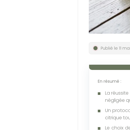
Publié le 11 m
En résumé :
La réussit
négligée q
Un protocol
citrique to
Le choix d