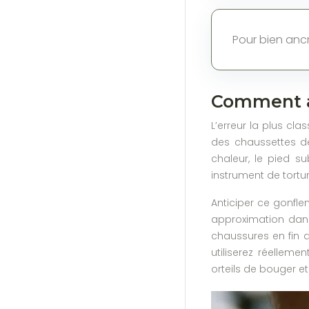
Pour bien ancre
Comment an
L’erreur la plus cl
des chaussettes de 
chaleur, le pied s
instrument de tortur
Anticiper ce gonfle
approximation dang
chaussures en fin d
utiliserez réellem
orteils de bouger 