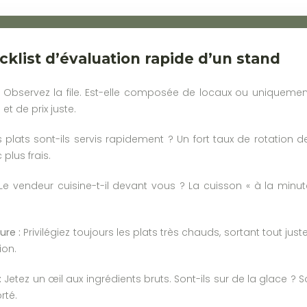
cklist d’évaluation rapide d’un stand
Observez la file. Est-elle composée de locaux ou uniquement
et de prix juste.
 plats sont-ils servis rapidement ? Un fort taux de rotation des
plus frais.
e vendeur cuisine-t-il devant vous ? La cuisson « à la minute
re :
Privilégiez toujours les plats très chauds, sortant tout jus
ion.
:
Jetez un œil aux ingrédients bruts. Sont-ils sur de la glace ? S
rté.