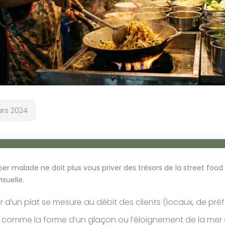
ars 2024
r malade ne doit plus vous priver des trésors de la street food :
isuelle.
r d’un plat se mesure au débit des clients (locaux, de pré
s comme la forme d’un glaçon ou l’éloignement de la mer s