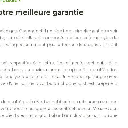
n palais ?
votre meilleure garantie
lent signe. Cependant, il ne s’agit pas simplement de « voir
ile, surtout si elle est composée de locaux (employés de
. Les ingrédients n’ont pas le temps de stagner. Ils sont
t respectée à la lettre. Les aliments sont cuits à la
es bacs, un environnement propice à la prolifération
’analyse de la file d’attente. Un vendeur qui jongle avec
uve d’une cuisine vivante, où chaque plat est préparé à
l de qualité gustative. Les habitants ne retourneraient pas
nc votre double assurance : sécurité et saveur. Méfiez-vous
de clients est un signal faible bien plus alarmant qu’une