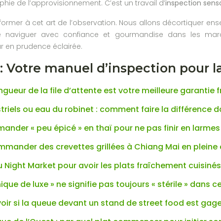
ie de l’approvisionnement. C’est un travail d’
inspection senso
former à cet art de l’observation. Nous allons décortiquer ense
 naviguer avec confiance et gourmandise dans les march
r en prudence éclairée.
 Votre manuel d’inspection pour la
ngueur de la file d’attente est votre meilleure garantie f
riels ou eau du robinet : comment faire la différence d
der « peu épicé » en thaï pour ne pas finir en larmes
ommander des crevettes grillées à Chiang Mai en pleine 
 Night Market pour avoir les plats fraîchement cuisinés
nique de luxe » ne signifie pas toujours « stérile » dans c
r si la queue devant un stand de street food est gage