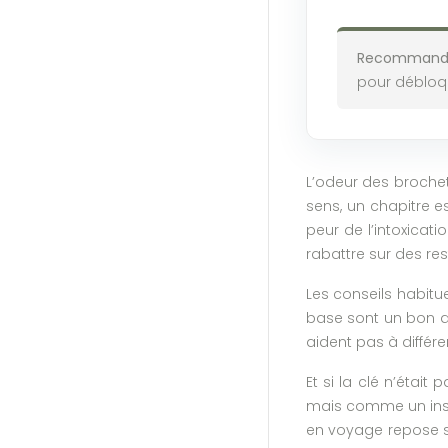
Recommanda
pour débloqu
L’odeur des brochett
sens, un chapitre e
peur de l’intoxicat
rabattre sur des re
Les conseils habitue
base sont un bon dé
aident pas à différe
Et si la clé n’étai
mais comme un inspe
en voyage repose sur