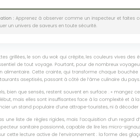
tion :
Apprenez à observer comme un inspecteur et faites c
er un univers de saveurs en toute sécurité.
es grillées, le son du wok qui crépite, les couleurs vives des 
ssentiel de tout voyage. Pourtant, pour de nombreux voyageurs
ion alimentaire. Cette crainte, qui transforme chaque bouchée
staurants aseptisés, passant à côté de l’âme culinaire du pays
ls, bien que sensés, restent souvent en surface : « mangez ce q
but, mais elles sont insuffisantes face à la complexité et à la
ncier un stand populaire d’une attrape-touristes, ni à décoder le
t pas une liste de règles rigides, mais l’acquisition d’un rega
cteur sanitaire passionné, capable de lire les micro-signaux q
 cette lecture active de l’environnement : la forme des glaçons