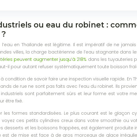
dustriels ou eau du robinet : comme
 ?
l’eau en Thaïlande est légitime. Il est impératif de ne jamais
des villes, la charge bactérienne de l’eau stagnante dans le
ctéries peuvent augmenter jusqu’à 218%
dans les tuyauteries p
ut-il pour autant refuser systématiquement toute boisson fraîch
à condition de savoir faire une inspection visuelle rapide. En 
tands de rue ne sont pas faits avec l’eau du robinet. Ils provienn
 industriels sont parfaitement sûrs et leur forme est votre meil
r être fixé.
er les formes standardisées. Le plus courant est le glaçon 
us voyez ces petits cylindres creux dans votre smoothie ou v
 les desserts et les boissons frappées, est également produite 
 est de mise est face à de gros morceaux de glace irrégulier