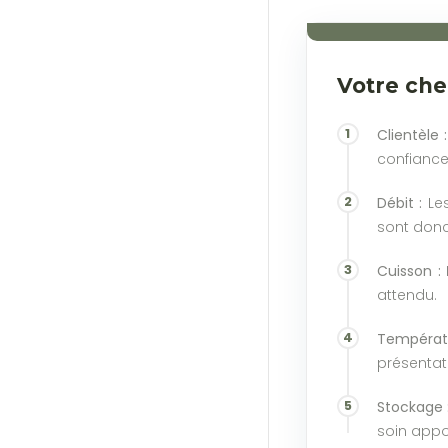
Votre che
Clientèle :
confiance 
Débit :
Les
sont donc 
Cuisson :
L
attendu.
Températu
présentat
Stockage 
soin appo