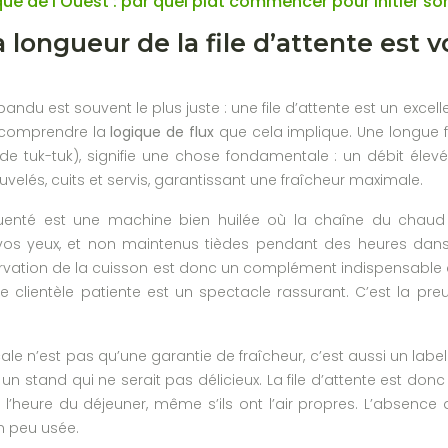
que de l’Ouest : par quel plat commencer pour initier so
 longueur de la file d’attente est 
épandu est souvent le plus juste : une file d’attente est un excel
t comprendre la
logique de flux
que cela implique. Une longue f
de tuk-tuk), signifie une chose fondamentale : un débit élevé
lés, cuits et servis, garantissant une fraîcheur maximale.
uenté est une machine bien huilée où la chaîne du chaud es
s yeux, et non maintenus tièdes pendant des heures dans d
rvation de la cuisson est donc un complément indispensable à l
 clientèle patiente est un spectacle rassurant. C’est la pre
ale n’est pas qu’une garantie de fraîcheur, c’est aussi un labe
 un stand qui ne serait pas délicieux. La file d’attente est do
l’heure du déjeuner, même s’ils ont l’air propres. L’absence 
un peu usée.