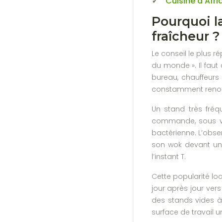
Cuisine d’Afri
Pourquoi la
fraîcheur ?
Le conseil le plus r
du monde ». Il fau
bureau, chauffeurs 
constamment renouve
Un stand très fréq
commande, sous vo
bactérienne. L’obse
son wok devant une
l’instant T.
Cette popularité loc
jour après jour vers
des stands vides à 
surface de travail 