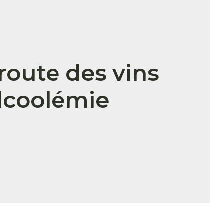
oute des vins
alcoolémie