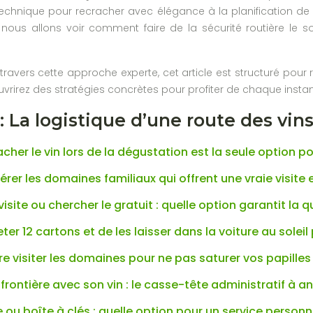
echnique pour recracher avec élégance à la planification de l
», nous allons voir comment faire de la sécurité routière le 
travers cette approche experte, cet article est structuré pour
vrirez des stratégies concrètes pour profiter de chaque instant
 La logistique d’une route des vins
cher le vin lors de la dégustation est la seule option p
er les domaines familiaux qui offrent une vraie visite 
isite ou chercher le gratuit : quelle option garantit la q
eter 12 cartons et de les laisser dans la voiture au solei
e visiter les domaines pour ne pas saturer vos papilles
frontière avec son vin : le casse-tête administratif à an
 ou boîte à clés : quelle option pour un service personn