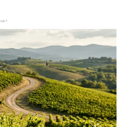
isé ?