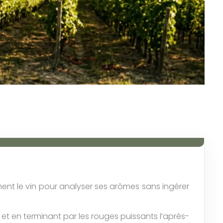
nt le vin pour analyser ses arômes sans ingérer
et en terminant par les rouges puissants l’après-