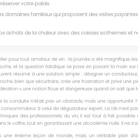
réserver votre palais.
z les domaines familiaux qui proposent des visites payant
s achats de la chaleur avec des caisses isothermes et ne l
lier pour tout amateur de vin : la journée a été magnifique, 
proche, et la question fatidique se pose en posant la main sur 
vent résumé à une solution simple : désigner un conducteur, l
proche, bien que sécuritaire, crée une frustration et prive une
ération », une notion floue et dangereuse quand on sait que la 
 de la conduite n’était pas un obstacle, mais une opportunité
 consommateur à celui de dégustateur expert. La clé n’est pa
chniques des professionnels du vin, il est tout à fait possible de
s le coffre, tout en garantissant une alcoolémie nulle. Il ne s’a
 une énième leçon de morale, mais un véritable plan d’act