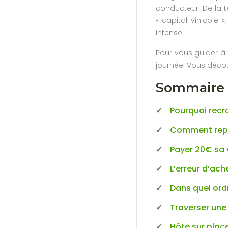
conducteur. De la t
« capital vinicole 
intense.
Pour vous guider à 
journée. Vous décou
Sommaire :
Pourquoi recra
Comment repér
Payer 20€ sa v
L’erreur d’ach
Dans quel ordr
Traverser une 
Hôte sur place