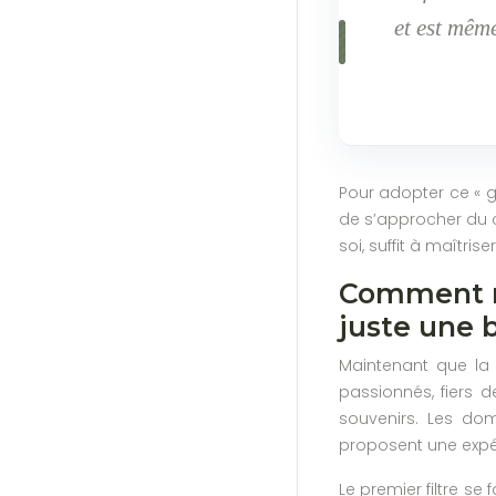
et est mêm
Pour adopter ce « ge
de s’approcher du c
soi, suffit à maîtri
Comment re
juste une 
Maintenant que la 
passionnés, fiers d
souvenirs. Les do
proposent une expér
Le premier filtre se