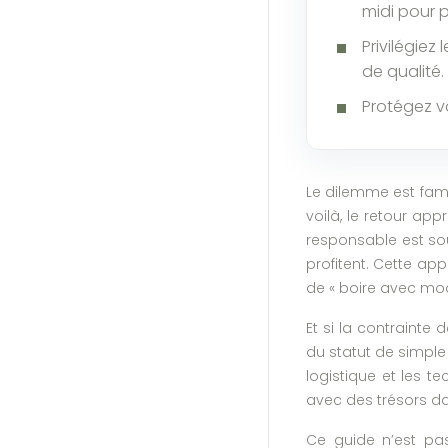
midi pour p
Privilégie
de qualité.
Protégez vo
Le dilemme est fami
voilà, le retour ap
responsable est sou
profitent. Cette ap
de « boire avec mod
Et si la contrainte
du statut de simple
logistique et les te
avec des trésors dan
Ce guide n’est pas