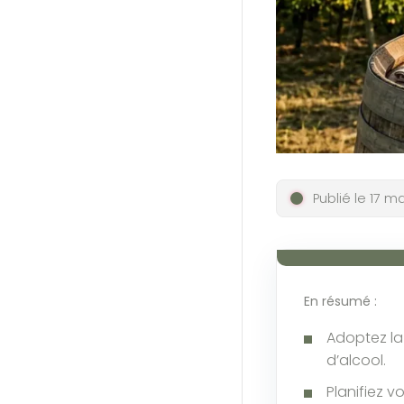
Publié le 17 m
En résumé :
Adoptez la
d’alcool.
Planifiez v