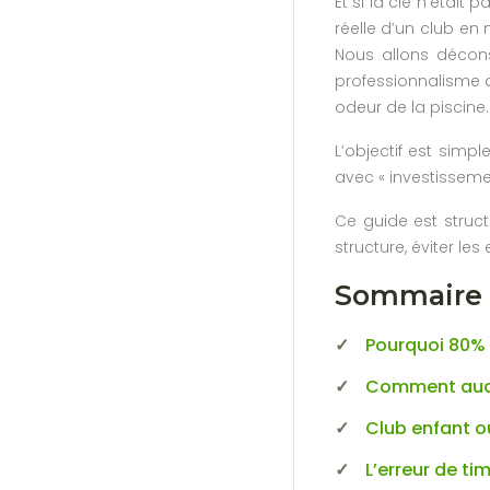
Et si la clé n’était 
réelle d’un club en
Nous allons décons
professionnalisme d’
odeur de la piscine.
L’objectif est simp
avec « investisseme
Ce guide est struc
structure, éviter l
Sommaire :
Pourquoi 80% d
Comment audit
Club enfant o
L’erreur de ti