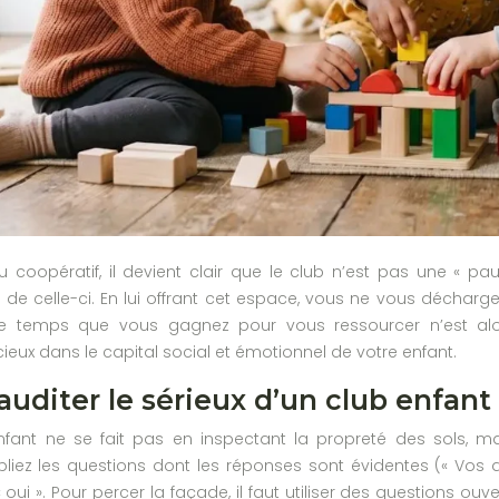
 coopératif, il devient clair que le club n’est pas une « p
e de celle-ci. En lui offrant cet espace, vous ne vous décharg
Le temps que vous gagnez pour vous ressourcer n’est alors
ieux dans le capital social et émotionnel de votre enfant.
diter le sérieux d’un club enfant a
enfant ne se fait pas en inspectant la propreté des sols, 
bliez les questions dont les réponses sont évidentes (« Vos 
oui ». Pour percer la façade, il faut utiliser des questions ouver