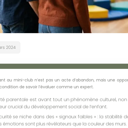
ars 2024
fant au mini-club n’est pas un acte d’abandon, mais une oppo
 condition de savoir l’évaluer comme un expert.
ité parentale est avant tout un phénomène culturel, non u
eur crucial du développement social de l’enfant.
curité se niche dans des « signaux faibles » : la stabilité de
s émotions sont plus révélateurs que la couleur des murs.