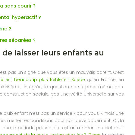
a sans courir ?
ntal hyperactif ?
ène ?
res séparées ?
de laisser leurs enfants au
’est pas un signe que vous êtes un mauvais parent. C’est
lle est beaucoup plus faible en Suède
qu’en France, en
 valorisée et intégrée, la question ne se pose même pas.
construction sociale, pas une vérité universelle sur vos
e club enfant n’est pas un service « pour vous », mais une
nt les meilleures conditions pour son développement. Or, la
nt que la période préscolaire est un moment crucial pour
loppement de la socialisation chez les 3-7 ans
, la relation