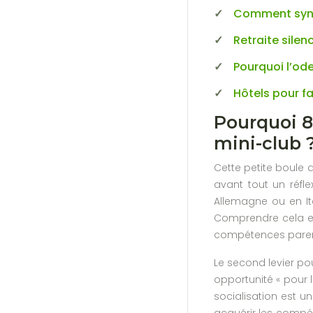
Comment synch
Retraite silen
Pourquoi l’ode
Hôtels pour f
Pourquoi 80
mini-club 
Cette petite boule 
avant tout un réfle
Allemagne ou en Ita
Comprendre cela est
compétences paren
Le second levier po
opportunité « pour l
socialisation est u
acquérir les comp