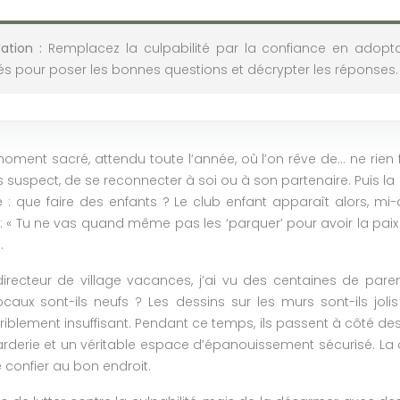
tion :
Remplacez la culpabilité par la confiance en adopta
és pour poser les bonnes questions et décrypter les réponses.
ment sacré, attendu toute l’année, où l’on rêve de… ne rien fa
s suspect, de se reconnecter à soi ou à son partenaire. Puis la
 : que faire des enfants ? Le club enfant apparaît alors, mi-
: « Tu ne vas quand même pas les ‘parquer’ pour avoir la paix
.
irecteur de village vacances, j’ai vu des centaines de paren
caux sont-ils neufs ? Les dessins sur les murs sont-ils jolis
iblement insuffisant. Pendant ce temps, ils passent à côté des v
rderie et un véritable espace d’épanouissement sécurisé. La cu
e confier au bon endroit.