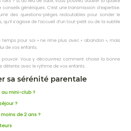
faits ? Si, au lieu de subir, vous pouviez auditer la qualité
e conseils génériques. C’est une transmission d’expertise.
urnir des questions-pièges redoutables pour sonder le
u’il s’agisse de l’accueil d’un tout-petit ou de la subtile
e « temps pour soi » ne rime plus avec « abandon », mais
ui de vos enfants.
 pouvoir. Vous y découvrirez comment choisir la bonne
 de détente avec le rythme de vos enfants.
r sa sérénité parentale
s au mini-club ?
séjour ?
 moins de 2 ans ?
ateurs