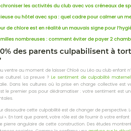
roniser les activités du club avec vos créneaux de sp
cieuse ou hôtel avec spa : quel cadre pour calmer un me
ur de chlore est en réalité un mauvais signe pour l’hygi
amilles nombreuses : comment éviter de payer 2 chamb
% des parents culpabilisent à tort 
?
au ventre au moment de laisser Chloé ou Léo au club enfant n
xe culturel. La preuve ?
Le sentiment de culpabilité materne
lie. Dans les cultures où la prise en charge collective est
 le premier pas pour dédramatiser : votre sentiment est une 
tales.
ur dissoudre cette culpabilité est de changer de perspective. L
ui ». En tant que parent, votre rôle est de fournir à votre enfa
ne pierre angulaire de cette construction. Des études montre
étences sociales. Comme le confirme une
analyse sur le déve