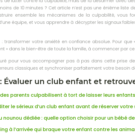
pas de lutter contre la culpabilité, mais de la désarmer avec des 
 moins de 10 minutes ? Cet article n’est pas une énième liste d
truire ensemble les mécanismes de la culpabilité, vous fo
une équipe, et vous apprendre à décrypter les signaux faibles, q
le : transformer votre anxiété en confiance absolue. Pour qu
nt » dans le bien-être de toute la famille, à commencer par cel
turé pour vous accompagner pas à pas dans cette prise de
es erreurs classiques et synchroniser parfaitement votre besoin
 Évaluer un club enfant et retrouve
es parents culpabilisent à tort de laisser leurs enfant
er le sérieux d’un club enfant avant de réserver votre 
u nounou dédiée : quelle option choisir pour un bébé de
ming à l’arrivée qui braque votre enfant contre les anim